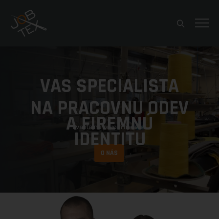
VÁŠ ŠPECIALISTA
NA PRACOVNÚ ODEV
A FIREMNÚ
Kvalita na prvom mieste!
IDENTITU
O NÁS