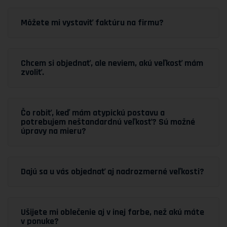
Môžete mi vystaviť faktúru na firmu?
Chcem si objednať, ale neviem, akú veľkosť mám
zvoliť.
Čo robiť, keď mám atypickú postavu a
potrebujem neštandardnú veľkosť? Sú možné
úpravy na mieru?
Dajú sa u vás objednať aj nadrozmerné veľkosti?
Ušijete mi oblečenie aj v inej farbe, než akú máte
v ponuke?