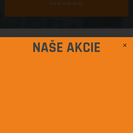
(Po-Pi: 6:30-15:00)
VÝHODY, KTORÉ
NAŠE AKCIE
PONÚKAME:
Akcie
Tvarové úpravy
Na vybratých kusoch z nášho sortimentu môžeme